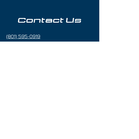
Contact Us
(801) 595-0919
service@skitrucks.com
1260 W North Temple St,
Salt Lake City, UT 84116
Hours of Operation
Sunday - Thursday 9am to 5pm
Friday & Saturday 9am to 5
pm