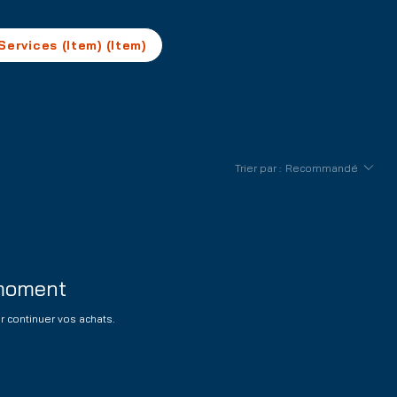
Services (Item) (Item)
Trier par :
Recommandé
 moment
r continuer vos achats.