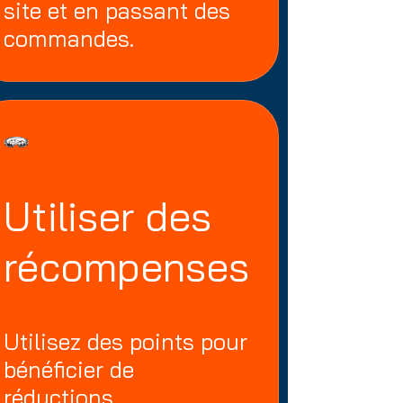
site et en passant des
commandes.
Utiliser des
récompenses
Utilisez des points pour
bénéficier de
réductions.