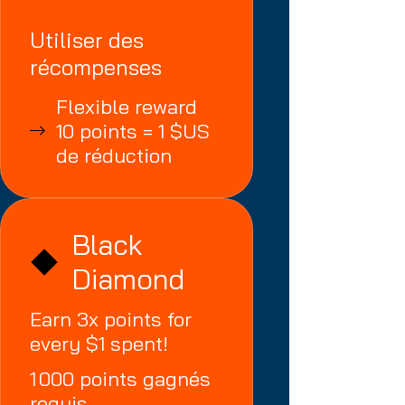
Utiliser des
récompenses
Flexible reward
10 points = 1 $US
de réduction
Black
Diamond
Earn 3x points for
every $1 spent!
1 000 points gagnés
requis