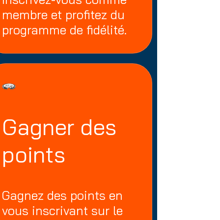
membre et profitez du
programme de fidélité.
Gagner des
points
Gagnez des points en
vous inscrivant sur le