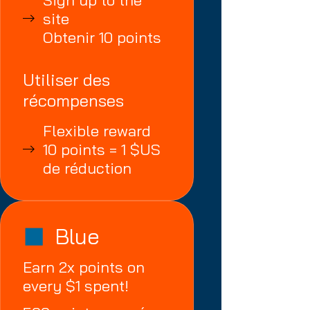
Sign up to the
site
Obtenir 10 points
Utiliser des
récompenses
Flexible reward
10 points = 1 $US
de réduction
Blue
Earn 2x points on
every $1 spent!