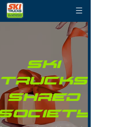
Ski
Trucks
Shred
Society