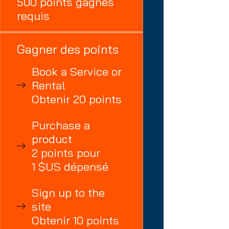
500 points gagnés
requis
Gagner des points
Book a Service or
Rental
Obtenir 20 points
Purchase a
product
2 points pour
1 $US dépensé
Sign up to the
site
Obtenir 10 points