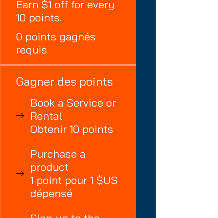
Earn $1 off for every
10 points.
0 points gagnés
requis
Gagner des points
Book a Service or
Rental
Obtenir 10 points
Purchase a
product
1 point pour 1 $US
dépensé